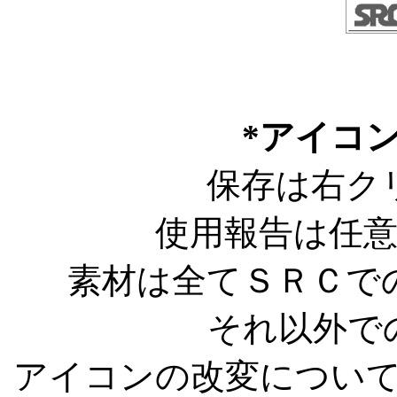
*アイコ
保存は右ク
使用報告は任
素材は全てＳＲＣで
それ以外で
アイコンの改変につい