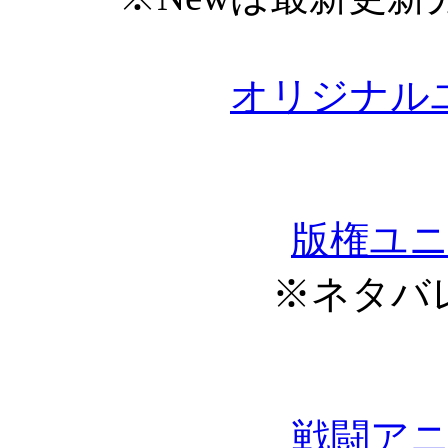
オリジナル
版権ユ
※ネタバ
戦闘ア